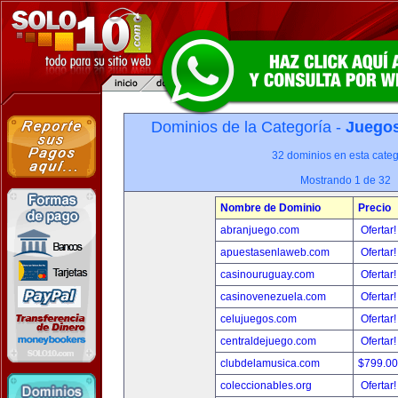
Dominios de la Categoría -
Juegos
32 dominios en esta categ
Mostrando 1 de 32
Nombre de Dominio
Precio
abranjuego.com
Ofertar
apuestasenlaweb.com
Ofertar
casinouruguay.com
Ofertar
casinovenezuela.com
Ofertar
celujuegos.com
Ofertar
centraldejuego.com
Ofertar
clubdelamusica.com
$799.0
coleccionables.org
Ofertar