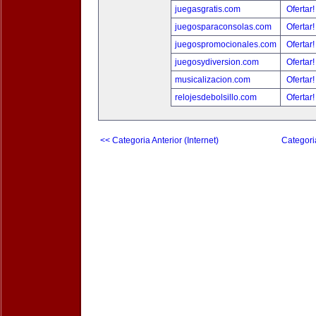
juegasgratis.com
Ofertar
juegosparaconsolas.com
Ofertar
juegospromocionales.com
Ofertar
juegosydiversion.com
Ofertar
musicalizacion.com
Ofertar
relojesdebolsillo.com
Ofertar
<< Categoria Anterior (Internet)
Categori