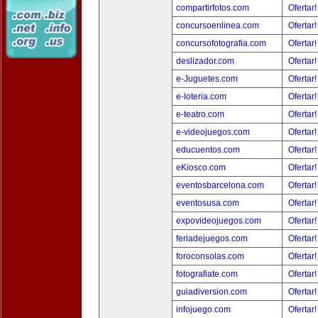
compartirfotos.com
Ofertar
concursoenlinea.com
Ofertar
concursofotografia.com
Ofertar
deslizador.com
Ofertar
e-Juguetes.com
Ofertar
e-loteria.com
Ofertar
e-teatro.com
Ofertar
e-videojuegos.com
Ofertar
educuentos.com
Ofertar
eKiosco.com
Ofertar
eventosbarcelona.com
Ofertar
eventosusa.com
Ofertar
expovideojuegos.com
Ofertar
feriadejuegos.com
Ofertar
foroconsolas.com
Ofertar
fotografiate.com
Ofertar
guiadiversion.com
Ofertar
infojuego.com
Ofertar