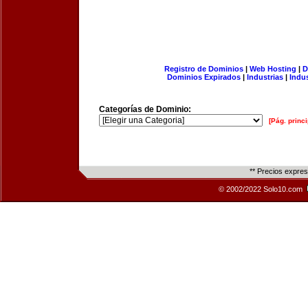
Registro de Dominios
|
Web Hosting
|
D
Dominios Expirados
|
Industrias
|
Indu
Categorías de Dominio:
[Pág. princi
** Precios expre
© 2002/2022 Solo10.com