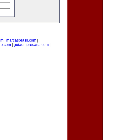
om
|
marcasbrasil.com
|
rio.com
|
guiaempresaria.com
|