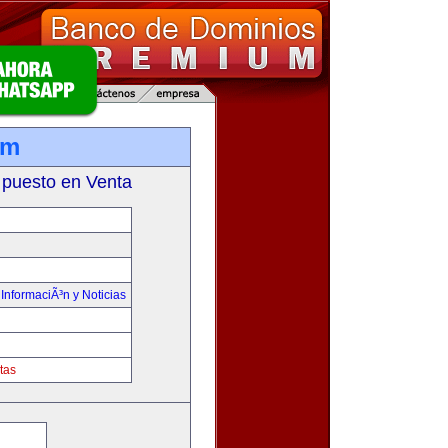
om
 puesto en Venta
,
InformaciÃ³n y Noticias
tas