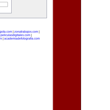
gota.com
|
zonatrabajos.com
|
|
peliculasdigitales.com
|
om
|
academiadefotografia.com