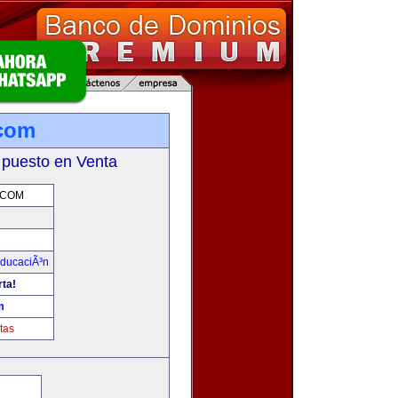
.com
 puesto en Venta
.COM
ducaciÃ³n
rta!
m
tas