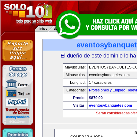
eventosybanque
El dueño de este dominio lo ha
Mayusculas:
EVENTOSYBANQUETES.C
Minusculas:
eventosybanquetes.com
Longitud:
17 caracteres
Categorias:
Profesiones y Empleo
,
Telev
Precio:
$879.00
Visitar!
eventosybanquetes.com
Serán consideradas ofer
R