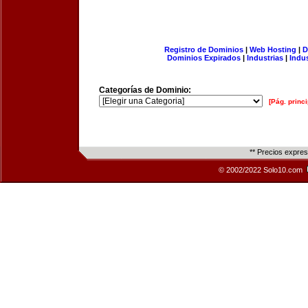
Registro de Dominios
|
Web Hosting
|
D
Dominios Expirados
|
Industrias
|
Indu
Categorías de Dominio:
[Pág. princi
** Precios expre
© 2002/2022 Solo10.com